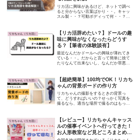
リカ活に興味があるけど、ネットで調べ
ると分からない言葉ばかり・・。キャッ
スル製・・？可動ボディって何・・？そ
んなことを思ったことはないでしょう
か？本記事では、リカ活でよく使われる
言葉をまとめています。是非参考にして
【リカ活辞めたい？】ドールの趣
リカちゃん（リカ活）
みてくださいね。そもそもリ...
味に興味がなくなったらどうす
る？【筆者の体験談有】
最近なんだかドールへの興味が薄れてき
ている・・。だからと言って簡単に捨て
たりなんて出来ないし、なんだか罪悪感
もあり、どうしたらいいか分からな
い・・・。そんなお悩みをお持ちの方も
いらっしゃるのでは？今回は、ドールに
【超絶簡単】100均でOK！リカち
リカちゃん（リカ活）
興味がなくなったらどうしたら...
ゃんの背景ボードの作り方
リカちゃんの撮影をするときの背景っ
て、どうすればいいの？せっかく写真を
撮るなら、適当な場所で撮るのはもった
いないですよね。ドールハウスを買うの
は勇気がいるし、出来れば身近な物で自
分で作れたら・・という方も多いので
【レビュー】リカちゃんキャッス
リカちゃん（リカ活）
は？mai今回は、100均の...
ルの催事イベントへ行ってきた！
お人形教室など見どころまとめ
【2024最新】