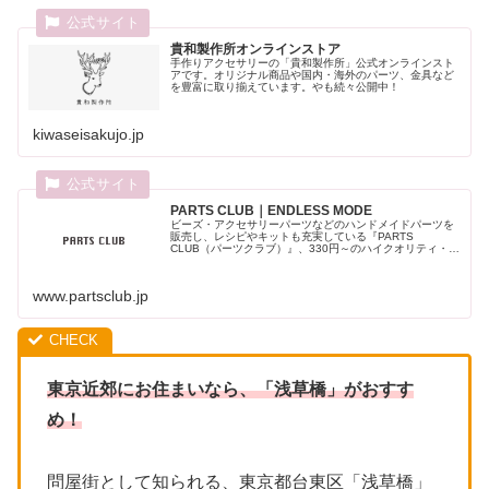
貴和製作所オンラインストア
手作りアクセサリーの「貴和製作所」公式オンラインスト
アです。オリジナル商品や国内・海外のパーツ、金具など
を豊富に取り揃えています。やも続々公開中！
kiwaseisakujo.jp
PARTS CLUB｜ENDLESS MODE
ビーズ・アクセサリーパーツなどのハンドメイドパーツを
販売し、レシピやキットも充実している『PARTS
CLUB（パーツクラブ）』、330円～のハイクオリティ・プ
チプライスのアクセサリーを販売し、人気の雑貨も扱うア
クセサリーブランド『LUNA...
www.partsclub.jp
東京近郊にお住まいなら、「浅草橋」がおすす
め！
問屋街として知られる、東京都台東区「浅草橋」