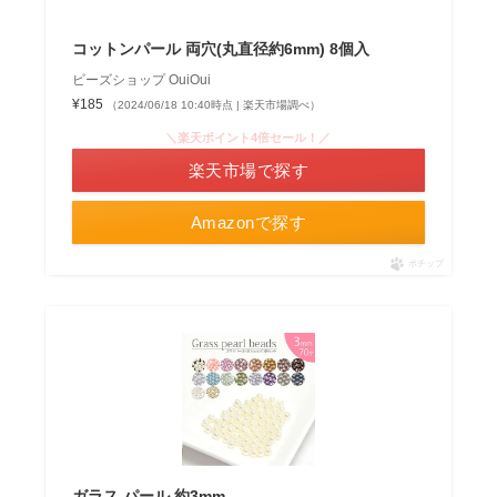
コットンパール 両穴(丸直径約6mm) 8個入
ビーズショップ OuiOui
¥185
（2024/06/18 10:40時点 | 楽天市場調べ）
＼楽天ポイント4倍セール！／
楽天市場で探す
Amazonで探す
ポチップ
ガラス パール 約3mm