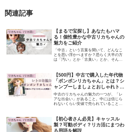
関連記事
【まるで宝探し】あなたもハマ
リカちゃん（リカ活）
る！個性豊かな中古リカちゃんの
魅力をご紹介
「中古」という言葉を聞いて、どんなこ
とを思い浮かべますか？恐らく大半の方
は「汚い」とか「古臭い」とか、そんな
ネガティブなイメージを持たれているの
ではないかと思います。ましてやそれが
「人形」ともなると、心霊番組などのイ
【500円】中古で購入した年代物
リカちゃん（リカ活）
メージもあり「怖い」なん...
「ボンボンリカちゃん」とは？シ
ャンプーしましょとおしゃれトリ
オの深い関係
中古のリカちゃんの魅力の一つが、「レ
アな出会い」があること。中には信じら
れないくらい安値で売られていることも
あれば、今は手にいれるのが困難な年代
物のリカちゃんに出会えることも。今回
は、筆者がリサイクルショップで500円で
【初心者さん必見】キャッスル
リカちゃん（リカ活）
購入した「ボンボンリ...
製？可動ボディ？リカ活にまつわ
る用語を解説