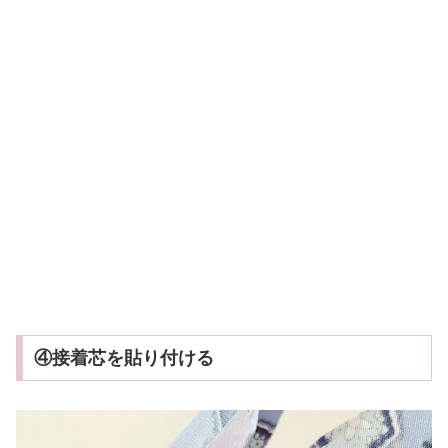
④接着芯を貼り付ける