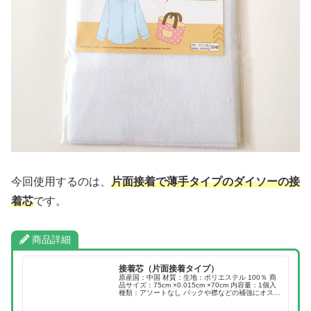
今回使用するのは、
片面接着で薄手タイプのダイソーの接
着芯
です。
商品詳細
接着芯（片面接着タイプ）
原産国：中国 材質：生地：ポリエステル 100％ 商
品サイズ：75cm ×0.015cm ×70cm 内容量：1個入
種類：アソートなし バックや襟などの補強にオスス
メ！ 薄手で表に響きにくい●イラストはイメージで
す。 えりなどの補強にオス...