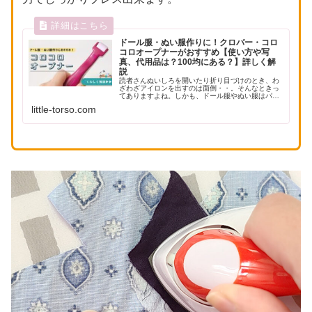
ドール服・ぬい服作りに！クロバー・コロ
コロオープナーがおすすめ【使い方や写
真、代用品は？100均にある？】詳しく解
説
読者さんぬいしろを開いたり折り目づけのとき、わ
ざわざアイロンを出すのは面倒・・。そんなときっ
てありますよね。しかも、ドール服やぬい服はパー
ツも小さく、実際のところアイロンを当てる面積は
little-torso.com
少ない上、使用時間もそこまで長くないはず。かと
言って、指...