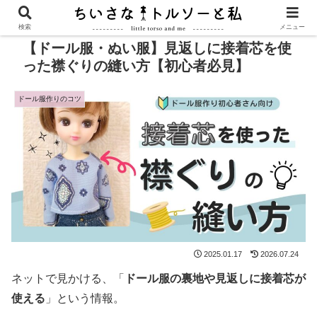
PR
検索
メニュー
【ドール服・ぬい服】見返しに接着芯を使
った襟ぐりの縫い方【初心者必見】
ドール服作りのコツ
2025.01.17
2026.07.24
ネットで見かける、「
ドール服の裏地や見返しに接着芯が
使える
」という情報。